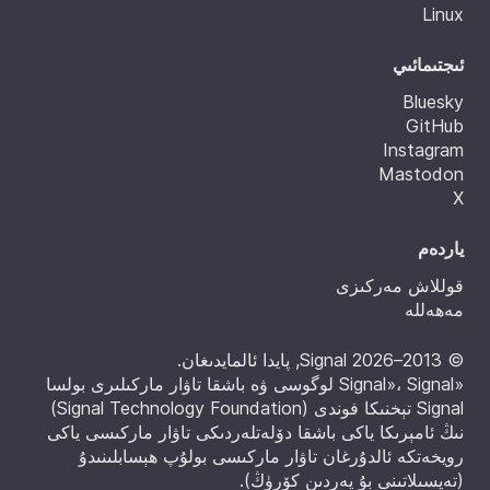
Linux
ئىجتىمائىي
Bluesky
GitHub
Instagram
Mastodon
X
ياردەم
قوللاش مەركىزى
مەھەللە
© 2013–2026 Signal, پايدا ئالمايدىغان.
«Signal»، Signal لوگوسى ۋە باشقا تاۋار ماركىلىرى بولسا
Signal تېخنىكا فوندى (Signal Technology Foundation)
نىڭ ئامېرىكا ياكى باشقا دۆلەتلەردىكى تاۋار ماركىسى ياكى
رويخەتكە ئالدۇرغان تاۋار ماركىسى بولۇپ ھېسابلىنىدۇ
(
تەپسىلاتىنى بۇ يەردىن كۆرۈڭ
).