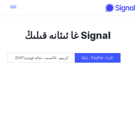
‫Signal غا ئىئانە قىلىڭ
كارتا ، PayPal ، بانكا
كرىپتو ، ئاكسىيە ، ئىئانە فوندى(DAF)