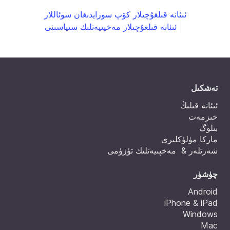
ئىئانە قىلغۇچىلار كۆپ سورايدىغان سوئاللار
ئىئانە قىلغۇچىلار مەخپىيەتلىك سىياسىتى
تەشكىل
ئىئانە قىلىڭ
خىزمەت
بىلوگ
ماركا مۈلۈكلىرى
شەرتلەر & مەخپىيەتلىك تۈزۈمى
چۈشۈر
Android
iPhone & iPad
Windows
Mac