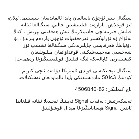
سىگنال سىز ئۈچۈن ياسالغان پايدا ئالمايدىغان سېستىما. ئېلان،
ئىز قوغلاش، نازارەت قىلىنىشتىن خالىي. سىگنالغا ئىئانە
قىلىش خىزمەتچى خادىملارنىڭ ئىش ھەققىنى بېرىش ، كەڭ
بەلۋاغ ۋە ئۈزلۈكسىز تەرەققىيات ئۈچۈن ياردەم بېرىدۇ ، بۇ
دۇنيانىڭ ھەرقايسى جايلىرىدىكى سىگىنالغا ئشىنىپ ئۆز
شەخسىي مەخپىيەتلىكىنى قوغداۋاتقان مىليونلىغان
كىشىلەرنى كاپالەتكە ئىگە قىلىدۇ. قوللىغىنىڭىزغا رەھمەت!
سىگنال تېخنىكىسى فوندى ئامېرىكا دۆلەت ئىچى كىرىم
كودنىڭ 501c3 ماددىسىدىكى پايدا ئالمايدىغان تەشكىلات.
باج كىملىكى: 82-4506840
ئ‍ەسكەرتىش: پەقەت Signal ئەپىنىڭ ئىچىدىلا ئىئانە قىلغاندا
ئاندىن Signal ھېساباتىڭىزغا مېدال قوشۇلىدۇ.