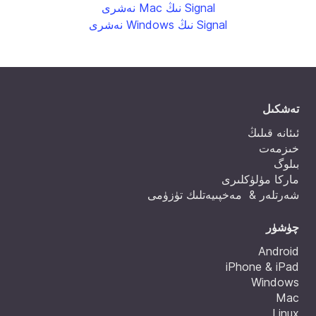
Signal نىڭ Mac نەشرى
Signal نىڭ Windows نەشرى
تەشكىل
ئىئانە قىلىڭ
خىزمەت
بىلوگ
ماركا مۈلۈكلىرى
شەرتلەر & مەخپىيەتلىك تۈزۈمى
چۈشۈر
Android
iPhone & iPad
Windows
Mac
Linux