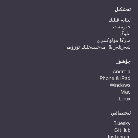
تەشكىل
ئىئانە قىلىڭ
خىزمەت
بىلوگ
ماركا مۈلۈكلىرى
شەرتلەر & مەخپىيەتلىك تۈزۈمى
چۈشۈر
Android
iPhone & iPad
Windows
Mac
Linux
ئىجتىمائىي
Bluesky
GitHub
Instagram