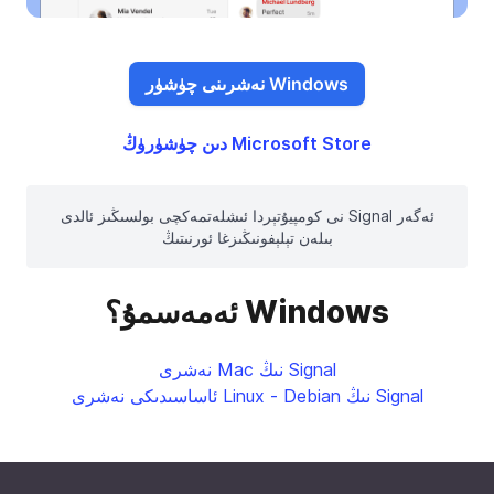
Windows نەشرىنى چۈشۈر
Microsoft Store دىن چۈشۈرۈڭ
ئەگەر Signal نى كومپيۇتېردا ئىشلەتمەكچى بولسىڭىز ئالدى
بىلەن تېلېفونىڭىزغا ئورنىتىڭ
Windows ئەمەسمۇ؟
Signal نىڭ Mac نەشرى
Signal نىڭ Linux - Debian ئاساسىدىكى نەشرى