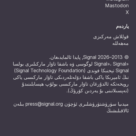
Mastodon
X
ياردەم
قوللاش مەركىزى
مەھەللە
© 2013–2026 Signal, پايدا ئالمايدىغان.
«Signal»، Signal لوگوسى ۋە باشقا تاۋار ماركىلىرى بولسا
Signal تېخنىكا فوندى (Signal Technology Foundation)
نىڭ ئامېرىكا ياكى باشقا دۆلەتلەردىكى تاۋار ماركىسى ياكى
رويخەتكە ئالدۇرغان تاۋار ماركىسى بولۇپ ھېسابلىنىدۇ
(
تەپسىلاتىنى بۇ يەردىن كۆرۈڭ
).
مېدىيا سۈرۈشتۈرۈشلىرى ئۈچۈن
press@signal.org
بىلەن
ئالاقىلىشىڭ