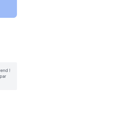
rend !
 par