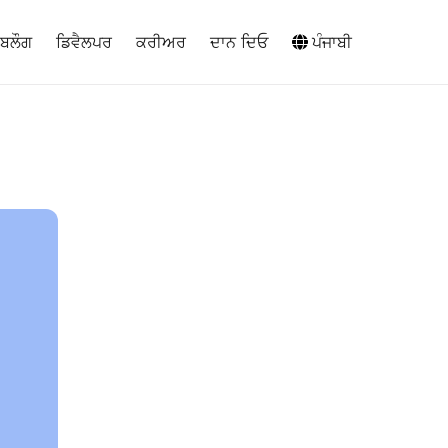
ਬਲੌਗ
ਡਿਵੈਲਪਰ
ਕਰੀਅਰ
ਦਾਨ ਦਿਓ
ਪੰਜਾਬੀ