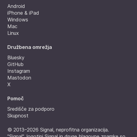
Android
iPhone & iPad
Windows
Mac
Linux
Družbena omrežja
Bluesky
GitHub
Instagram
Mastodon
X
Pomoč
Središče za podporo
Skupnost
© 2013–2026 Signal, neprofitna organizacija.
"Signal", logotipi Signal in druge blagovne znamke so