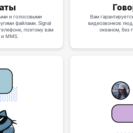
аты
Гово
ыми и голосовыми
Вам гарантируетс
угими файлами. Signal
видеозвонков людя
телефоне, поэтому вам
океаном, без
S и MMS.