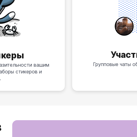
Участ
икеры
Групповые чаты об
азительности вашим
аборы стикеров и
.
з