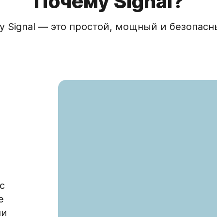
Почему Signal?
му Signal — это простой, мощный и безопас
с
е
ли