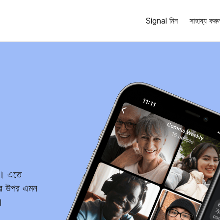
Signal নিন
সাহায্য করু
ন। এতে
ার উপর এমন
।