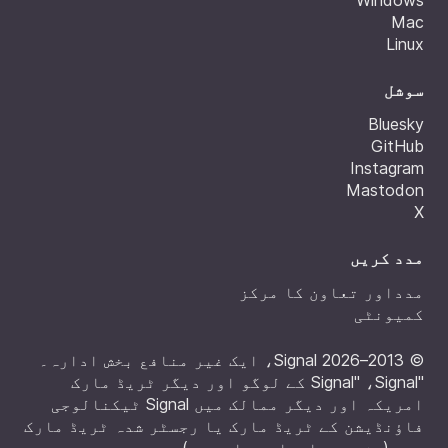
Windows
Mac
Linux
سوشل
Bluesky
GitHub
Instagram
Mastodon
X
مدد کریں
مدداور تعاون کا مرکز
کمیونٹی
© 2013–2026 Signal، ایک غیر منافع بخش ادارہ۔
"Signal" ،Signal کے لوگو اور دیگر ٹریڈ مارک
امریکہ اور دیگر ممالک میں Signal ٹیکنالوجی
فاؤنڈیشن کے ٹریڈ مارک یا رجسٹر شدہ ٹریڈ مارک