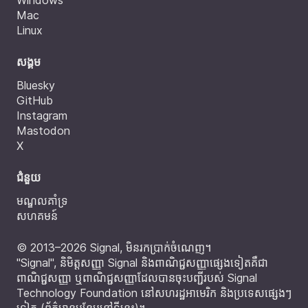
Windows
Mac
Linux
សង្គម
Bluesky
GitHub
Instagram
Mastodon
X
ជំនួយ
មណ្ឌលគាំទ្រ
សហគមន៍
© 2013–2026 Signal, មិនរកប្រាក់ចំណេញ។
"Signal", និមិត្តសញ្ញា Signal និងពាណិជ្ជសញ្ញាផ្សេងទៀតគឺជា
ពាណិជ្ជសញ្ញា ឬពាណិជ្ជសញ្ញាដែលបានចុះបញ្ជីរបស់ Signal
Technology Foundation នៅសហរដ្ឋអាមេរិក និងប្រទេសផ្សេងៗ