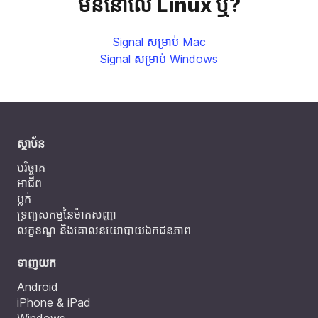
មិននៅលើ Linux ឬ?
Signal សម្រាប់ Mac
Signal សម្រាប់ Windows
ស្ថាប័ន
បរិច្ចាគ
អាជីព
ប្លក់
ទ្រព្យសកម្មនៃម៉ាកសញ្ញា
លក្ខខណ្ឌ និងគោលនយោបាយឯកជនភាព
ទាញយក
Android
iPhone & iPad