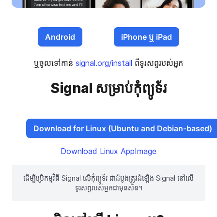
Android
iPhone ឬ iPad
ឬចូលទៅកាន់
signal.org/install
ពីទូរសព្ទរបស់អ្នក
Signal សម្រាប់កុំព្យូទ័រ
Download for Linux (Ubuntu and Debian-based)
Download Linux AppImage
ដើម្បីប្រើកម្មវិធី Signal លើកុំព្យូទ័រ ជាដំបូងត្រូវដំឡើង Signal នៅលើ
ទូរសព្ទរបស់អ្នកជាមុនសិន។