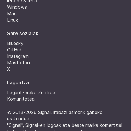
iPhone & iPad
Windows
Mac
Linux
Sare sozialak
Bluesky
GitHub
Instagram
Mastodon
X
Laguntza
Laguntzarako Zentroa
Komunitatea
© 2013‑2026 Signal, irabazi asmorik gabeko
erakundea.
"Signal", Signal-en logoak eta beste marka komertzial