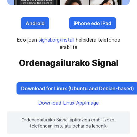
Android
iPhone edo iPad
Edo joan
signal.org/install
helbidera telefonoa
erabilita
Ordenagailurako Signal
Download for Linux (Ubuntu and Debian-based)
Download Linux AppImage
Ordenagailurako Signal aplikazioa erabiltzeko,
telefonoan instalatu behar da lehenik.