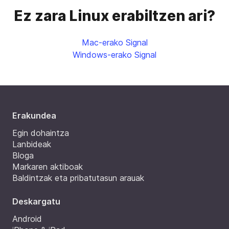
Ez zara Linux erabiltzen ari?
Mac-erako Signal
Windows-erako Signal
Erakundea
Egin dohaintza
Lanbideak
Bloga
Markaren aktiboak
Baldintzak eta pribatutasun arauak
Deskargatu
Android