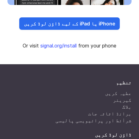
iPhone یا iPad کے لیے ڈاؤن لوڈ کریں
Or visit
signal.org/install
from your phone
تنظیم
عطیہ کریں
کیریئر
بلاگ
برانڈ اثاثہ جات
شراٰئط اور پرائیویسی پالیسی
ڈاؤن لوڈ کریں