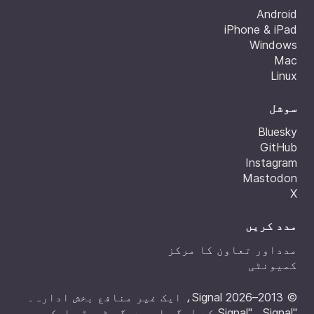
Android
iPhone & iPad
Windows
Mac
Linux
سوشل
Bluesky
GitHub
Instagram
Mastodon
X
مدد کریں
مدداور تعاون کا مرکز
کمیونٹی
© 2013–2026 Signal، ایک غیر منافع بخش ادارہ۔
"Signal" ،Signal کے لوگو اور دیگر ٹریڈ مارک