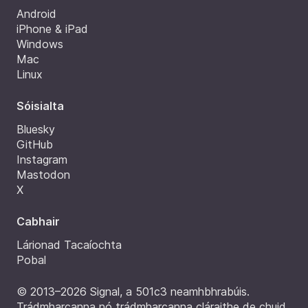
Android
iPhone & iPad
Windows
Mac
Linux
Sóisialta
Bluesky
GitHub
Instagram
Mastodon
X
Cabhair
Lárionad Tacaíochta
Pobal
© 2013–2026 Signal, a 501c3 neamhbhrabúis.
Trádmharcanna nó trádmharcanna cláraithe de chuid