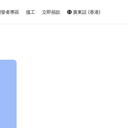
開發者專區
搵工
立即捐款
廣東話 (香港)